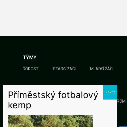
TÝMY
DOROST
STARŠÍ ŽÁCI
MLADŠÍ ŽÁCI
KLUB
GALERIE
KONTAKTY
OCHRANA SOUKROMÍ