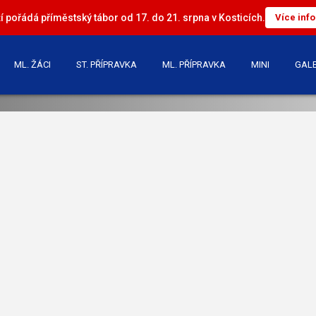
 pořádá příměstský tábor od 17. do 21. srpna v Kosticích.
Více inf
ML. ŽÁCI
ST. PŘÍPRAVKA
ML. PŘÍPRAVKA
MINI
GALE