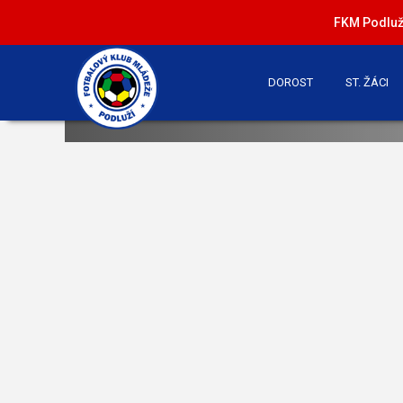
FKM Podluží
DOROST
ST. ŽÁCI