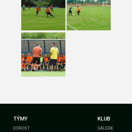
TÝMY
KLUB
DOROST
GALERIE