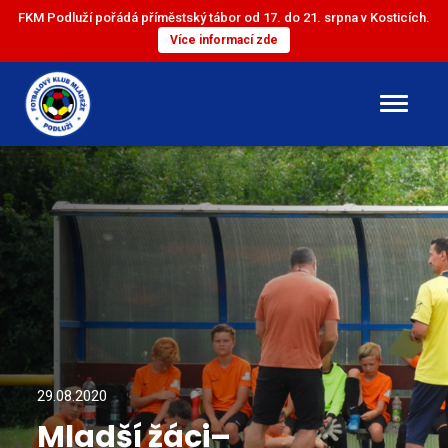
FKM Podluží pořádá příměstský tábor od 17. do 21. srpna v Kosticích.
Více informací zde
DOROST
ST. ŽÁCI
ML. ŽÁCI
ST. PŘÍPRAVKA
ML. PŘÍPRAVKA
29.08.2020
Mladší žáci–
MINI