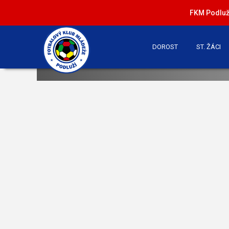
FKM Podluží
DOROST
ST. ŽÁCI