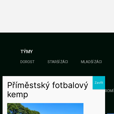
TÝMY
DOROST
STARŠÍ ŽÁCI
MLADŠÍ ŽÁCI
KLUB
GALERIE
KONTAKTY
OCHRANA SOUKROMÍ