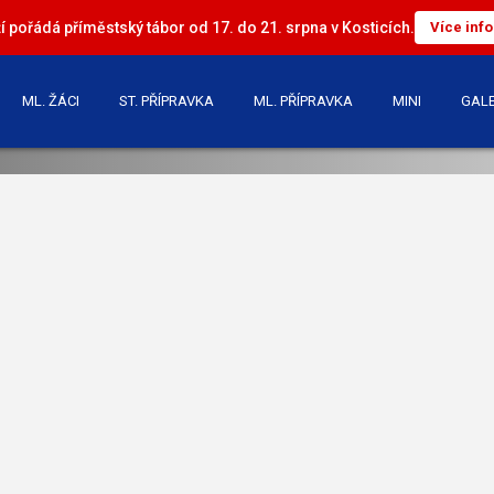
 pořádá příměstský tábor od 17. do 21. srpna v Kosticích.
Více inf
ML. ŽÁCI
ST. PŘÍPRAVKA
ML. PŘÍPRAVKA
MINI
GALE