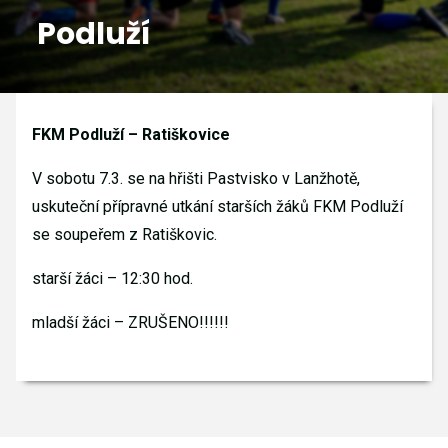
Podluží
GALERIE
KONTAKTY
FKM Podluží – Ratiškovice
V sobotu 7.3. se na hřišti Pastvisko v Lanžhotě,
uskuteční přípravné utkání starších žáků FKM Podluží
se soupeřem z Ratiškovic.
starší žáci – 12:30 hod.
mladší žáci – ZRUŠENO!!!!!!