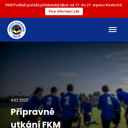
FKM Podluží pořádá příměstský tábor od 17. do 21. srpna v Kosticích.
Více informací zde
DOROST
ST. ŽÁCI
ML. ŽÁCI
ST. PŘÍPRAVKA
4.03.2020
Přípravné
ML. PŘÍPRAVKA
utkání FKM
MINI