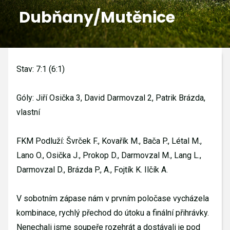
Dubňany/Mutěnice
GALERIE
KONTAKTY
Stav: 7:1 (6:1)
Góly: Jiří Osička 3, David Darmovzal 2, Patrik Brázda,
vlastní
FKM Podluží: Švrček F., Kovařík M., Bača P., Létal M.,
Lano O., Osička J., Prokop D., Darmovzal M., Lang L.,
Darmovzal D., Brázda P., A., Fojtík K. Ilčík A.
V sobotním zápase nám v prvním poločase vycházela
kombinace, rychlý přechod do útoku a finální přihrávky.
Nenechali jsme soupeře rozehrát a dostávali je pod