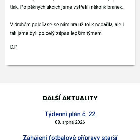
tlak. Po pěkných akcích jsme vstřelili několik branek.
V druhém poločase se nám hra už tolik nedařila, ale i
tak jsme byli po celý zápas lepším týmem.
D.P.
DALŠÍ AKTUALITY
Týdenní plán č. 22
08. srpna 2026
Zahájení fotbalové přípravy starší