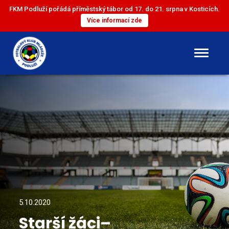
FKM Podluží pořádá příměstský tábor od 17. do 21. srpna v Kosticích.
Více informací zde
DOROST
ST. ŽÁCI
ML. ŽÁCI
ST. PŘÍPRAVKA
ML. PŘÍPRAVKA
5.10.2020
Starší žáci–
MINI