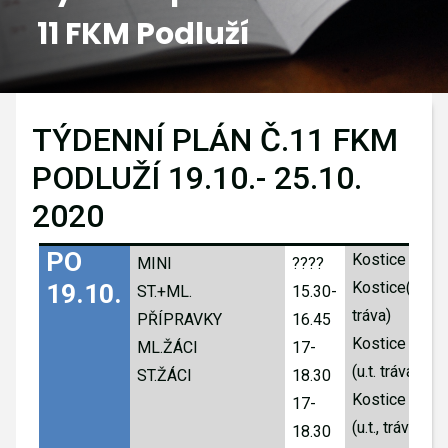
11 FKM Podluží
GALERIE
KONTAKTY
TÝDENNÍ PLÁN Č.11 FKM
PODLUŽÍ 19.10.- 25.10.
2020
PO 
Kostice
MINI
????
19.10.
Kostice(u.t.,
ST.+ML.
15.30-
tráva)
PŘÍPRAVKY
16.45
Kostice
ML.ŽÁCI
17-
(u.t. tráva)
ST.ŽÁCI
18.30
Kostice
17-
(u.t., tráva)
18.30