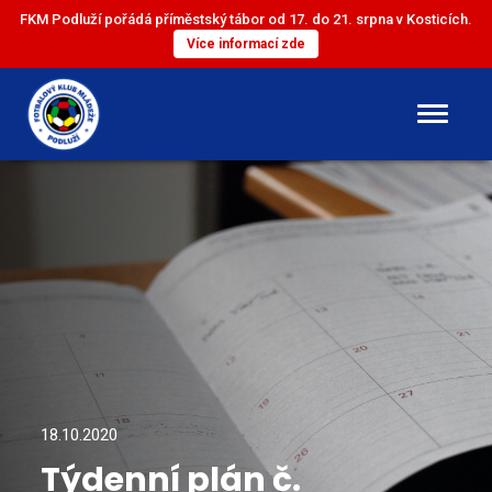
FKM Podluží pořádá příměstský tábor od 17. do 21. srpna v Kosticích.
Více informací zde
DOROST
ST. ŽÁCI
ML. ŽÁCI
ST. PŘÍPRAVKA
ML. PŘÍPRAVKA
18.10.2020
Týdenní plán č.
MINI