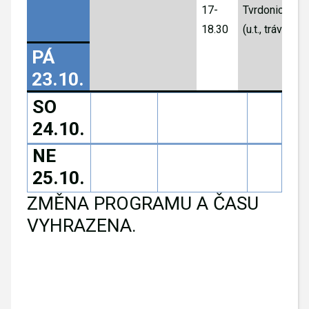
17-
Tvrdonice
18.30
(u.t., tráva)
PÁ
23
.10.
S
O 
24.10.
NE 
25.10.
ZMĚNA PROGRAMU A ČASU
VYHRAZENA.