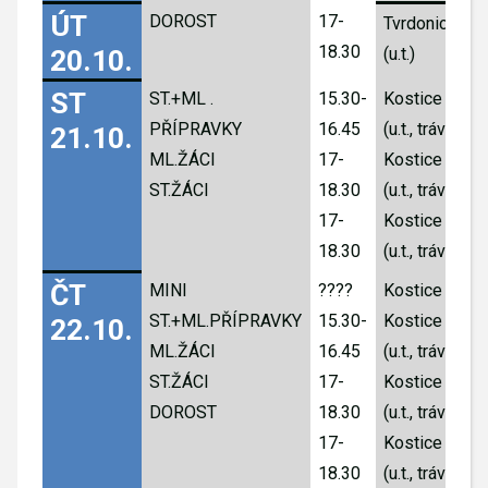
ÚT 
DOROST
17-
Tvrdonice
18.30
20.10.
(u.t.)
ST 
ST.+ML .
15.30-
Kostice
PŘÍPRAVKY
16.45
(u.t., tráva)
21.10.
ML.ŽÁCI
17-
Kostice
ST.ŽÁCI
18.30
(u.t., tráva)
17-
Kostice
18.30
(u.t., tráva)
ČT 
MINI
????
Kostice
ST.+ML.PŘÍPRAVKY
15.30-
Kostice
22.10.
ML.ŽÁCI
16.45
(u.t., tráva)
ST.ŽÁCI
17-
Kostice
DOROST
18.30
(u.t., tráva)
17-
Kostice
18.30
(u.t., tráva)