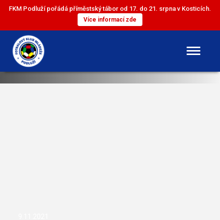
FKM Podluží pořádá příměstský tábor od 17. do 21. srpna v Kosticích.
Více informací zde
DOROST
ST. ŽÁCI
ML. ŽÁCI
ST. PŘÍPRAVKA
ML. PŘÍPRAVKA
9.11.2021
MINI