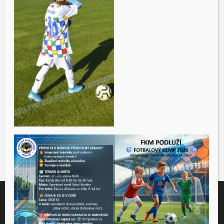
Tento web využívá soubory cookies ke správné funkčnosti a
analýze návštěvnosti. Souhlas k používání těchto dat nám
udělíte kliknutím na tlačítko "Přijmout".
Souhlas můžete odmítnout
zde
.