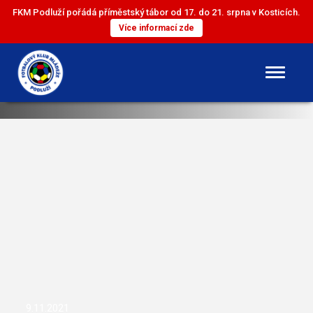
FKM Podluží pořádá příměstský tábor od 17. do 21. srpna v Kosticích.
Více informací zde
DOROST
ST. ŽÁCI
ML. ŽÁCI
ST. PŘÍPRAVKA
ML. PŘÍPRAVKA
9.11.2021
MINI