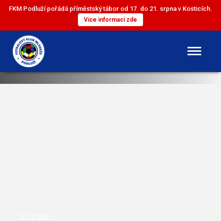
FKM Podluží pořádá příměstský tábor od 17. do 21. srpna v Kosticích.
Více informací zde
DOROST
ST. ŽÁCI
ML. ŽÁCI
ST. PŘÍPRAVKA
ML. PŘÍPRAVKA
10.10.2021
MINI