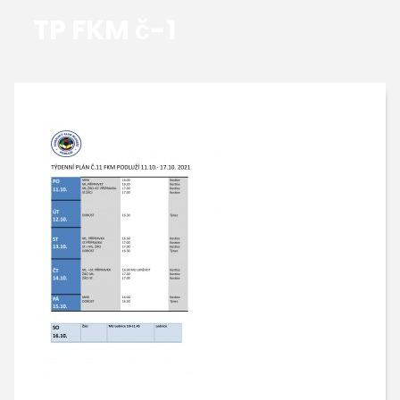
TP FKM č-1
GALERIE
KONTAKTY