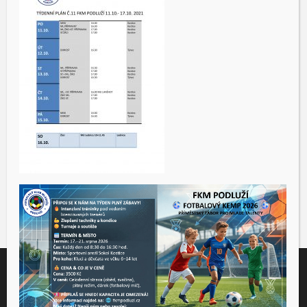
Tento web využívá soubory cookies ke správné funkčnosti a
analýze návštěvnosti. Souhlas k používání těchto dat nám
udělíte kliknutím na tlačítko "Přijmout".
Souhlas můžete odmítnout
zde
.