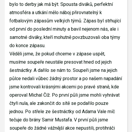
bylo to derby jak má být. Spousta diváků, perfektní
atmosféra a utkání mělo náboj přirovnatelný k
fotbalovým zápasům velkých týmů. Zápas byl strhující
od první do poslední minuty a bavil nejenom nás, ale i
samotné diváky, kteří mohutně povzbuzovali oba týmy
do konce zápasu.
Věděli jsme, že pokud chceme v zápase uspět,
musíme soupeře neustále presovat hned od jejich
šestnáctky. A dařilo se nám to. Soupeři jsme na jejich
půlce nedali vůbec žádný prostor a po našem napadání
jsme kontrovali krásnými akcemi po pravé straně, kde
operoval Michal Číž. Po první půli jsme mohli vyhrávat
čtyři nula, ale zakončit do sítě se podařilo pouze
jednou. Po střele ze šestnáctky od Adama Vale míč
tečuje do brány Samir Mustafa. V první půli jsme
soupeře do žádné vážnější akce nepustili, protihráči