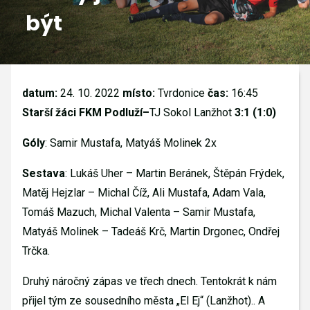
být
GALERIE
KONTAKTY
datum:
24. 10. 2022
místo:
Tvrdonice
čas:
16:45
Starší žáci FKM Podluží–
TJ Sokol Lanžhot
3:1 (1:0)
Góly
: Samir Mustafa, Matyáš Molinek 2x
Sestava
: Lukáš Uher – Martin Beránek, Štěpán Frýdek,
Matěj Hejzlar – Michal Číž, Ali Mustafa, Adam Vala,
Tomáš Mazuch, Michal Valenta – Samir Mustafa,
Matyáš Molinek – Tadeáš Krč, Martin Drgonec, Ondřej
Trčka.
Druhý náročný zápas ve třech dnech. Tentokrát k nám
přijel tým ze sousedního města „El Ej“ (Lanžhot).. A