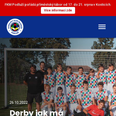
FKM Podluží pořádá příměstský tábor od 17. do 21. srpna v Kosticích.
Více informací zde
DOROST
ST. ŽÁCI
ML. ŽÁCI
ST. PŘÍPRAVKA
ML. PŘÍPRAVKA
26.10.2022
Derby jak má
MINI