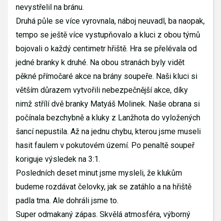
nevystřelil na bránu.
Druhá půle se více vyrovnala, náboj neuvadl, ba naopak,
tempo se ještě více vystupňovalo a kluci z obou týmů
bojovali o každý centimetr hřiště. Hra se přelévala od
jedné branky k druhé. Na obou stranách byly vidět
pěkné přímočaré akce na brány soupeře. Naši kluci si
větším důrazem vytvořili nebezpečnější akce, díky
nimž střílí dvě branky Matyáš Molinek. Naše obrana si
počínala bezchybně a kluky z Lanžhota do vyložených
šancí nepustila. Až na jednu chybu, kterou jsme museli
hasit faulem v pokutovém území. Po penaltě soupeř
koriguje výsledek na 3:1.
Posledních deset minut jsme mysleli, že klukům
budeme rozdávat čelovky, jak se zatáhlo a na hřiště
padla tma. Ale dohráli jsme to.
Super odmakaný zápas. Skvělá atmosféra, výborný