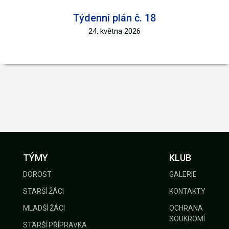
Týdenní plán č. 18
24. května 2026
TÝMY
KLUB
DOROST
GALERIE
STARŠÍ ŽÁCI
KONTAKTY
MLADŠÍ ŽÁCI
OCHRANA
SOUKROMÍ
STARŠÍ PŘÍPRAVKA