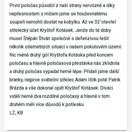
První poločas působil z naší strany nervózně a díky
nepřesnostem s míčem jsme se houževnatému
soupeři nemohli dostat na kobylku. Až ve 32´otevřel
střelecký účet Kryštof Kotásek. Jenže do té doby
musel Štěpán Štván společně s defenzivou řešit
několik ošemetných situací v našem pokutovém území.
Nic méně druhý gól Kryštofa Kotáska před koncem
poločasu a hlavně poločasová přestávka nás zklidnila
a druhý poločas vypadal herně lépe. Přidali jsme další
branky, nejprve sváteční střelec Adam Ilčík poté Patrik
Brázda a vše dokonal opět Kryštof Kotásek. Diváci
viděli herně dva rozdílné poločasy a hlavně v tom
druhém měli více důvodů k potlesku.
LZ, KB