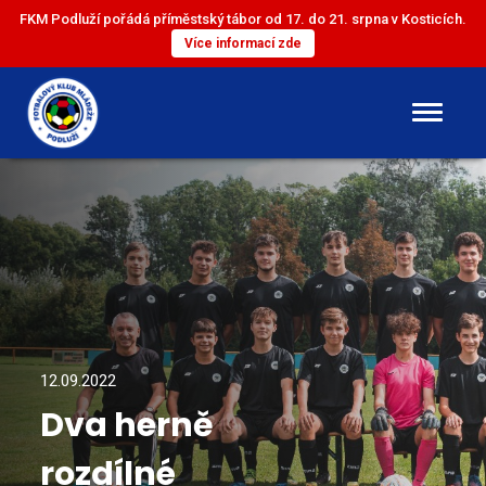
FKM Podluží pořádá příměstský tábor od 17. do 21. srpna v Kosticích.
Více informací zde
DOROST
ST. ŽÁCI
ML. ŽÁCI
ST. PŘÍPRAVKA
12.09.2022
Dva herně
ML. PŘÍPRAVKA
rozdílné
MINI