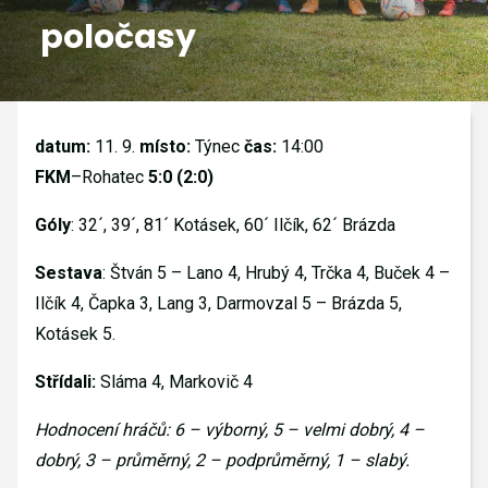
poločasy
GALERIE
KONTAKTY
datum:
11. 9.
místo:
Týnec
čas:
14:00
FKM
–Rohatec
5:0 (2:0)
Góly
: 32´, 39´, 81´ Kotásek, 60´ Ilčík, 62´ Brázda
Sestava
: Štván 5 – Lano 4, Hrubý 4, Trčka 4, Buček 4 –
Ilčík 4, Čapka 3, Lang 3, Darmovzal 5 – Brázda 5,
Kotásek 5.
Střídali:
Sláma 4, Markovič 4
Hodnocení hráčů: 6 – výborný, 5 – velmi dobrý, 4 –
dobrý, 3 – průměrný, 2 – podprůměrný, 1 – slabý.