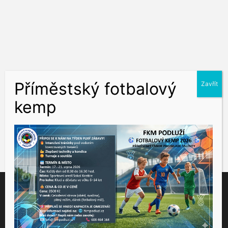
Tento web využívá soubory cookies ke správné funkčnosti a
analýze návštěvnosti. Souhlas k používání těchto dat nám
udělíte kliknutím na tlačítko "Přijmout".
Souhlas můžete odmítnout
zde
.