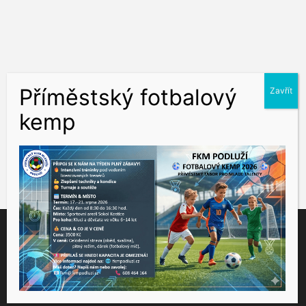
Tento web využívá soubory cookies ke správné funkčnosti a
analýze návštěvnosti. Souhlas k používání těchto dat nám
udělíte kliknutím na tlačítko "Přijmout".
Souhlas můžete odmítnout
zde
.
Přijmout
Nastavení