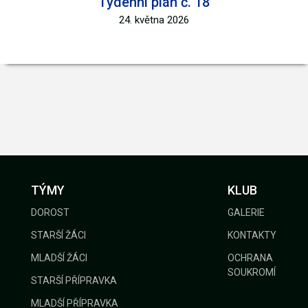
Týdenní plán č. 18
24. května 2026
TÝMY
KLUB
DOROST
GALERIE
STARŠÍ ŽÁCI
KONTAKTY
MLADŠÍ ŽÁCI
OCHRANA
SOUKROMÍ
STARŠÍ PŘÍPRAVKA
MLADŠÍ PŘÍPRAVKA