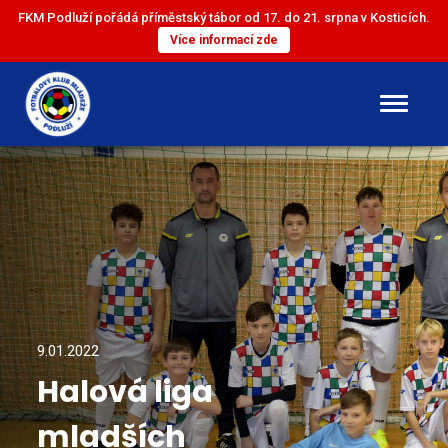
FKM Podluží pořádá příměstský tábor od 17. do 21. srpna v Kosticích.
Více informací zde
DOROST
ST. ŽÁCI
ML. ŽÁCI
ST. PŘÍPRAVKA
9.01.2022
Halová liga
ML. PŘÍPRAVKA
mladších
MINI