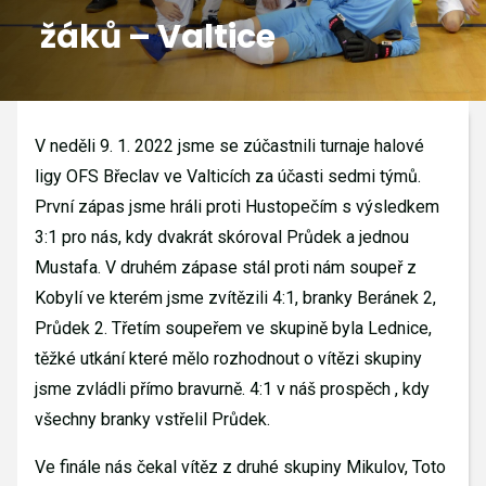
žáků – Valtice
GALERIE
KONTAKTY
V neděli 9. 1. 2022 jsme se zúčastnili turnaje halové
ligy OFS Břeclav ve Valticích za účasti sedmi týmů.
První zápas jsme hráli proti Hustopečím s výsledkem
3:1 pro nás, kdy dvakrát skóroval Průdek a jednou
Mustafa. V druhém zápase stál proti nám soupeř z
Kobylí ve kterém jsme zvítězili 4:1, branky Beránek 2,
Průdek 2. Třetím soupeřem ve skupině byla Lednice,
těžké utkání které mělo rozhodnout o vítězi skupiny
jsme zvládli přímo bravurně. 4:1 v náš prospěch , kdy
všechny branky vstřelil Průdek.
Ve finále nás čekal vítěz z druhé skupiny Mikulov, Toto