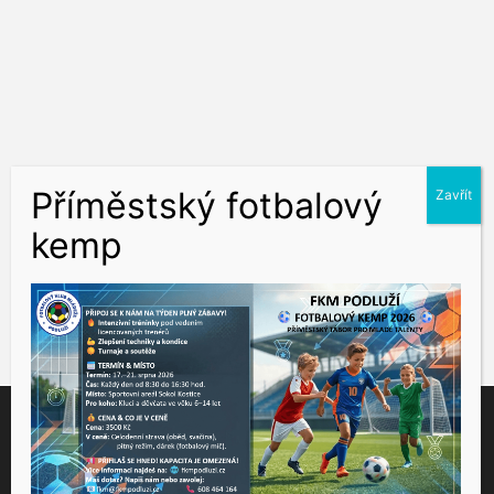
Tento web využívá soubory cookies ke správné funkčnosti a
analýze návštěvnosti. Souhlas k používání těchto dat nám
udělíte kliknutím na tlačítko "Přijmout".
Souhlas můžete odmítnout
zde
.