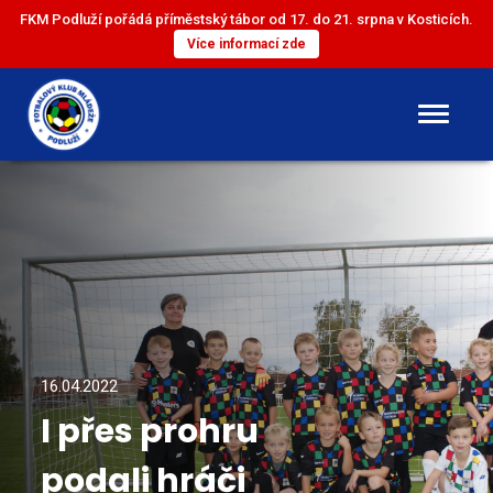
FKM Podluží pořádá příměstský tábor od 17. do 21. srpna v Kosticích.
Více informací zde
DOROST
ST. ŽÁCI
ML. ŽÁCI
ST. PŘÍPRAVKA
16.04.2022
I přes prohru
ML. PŘÍPRAVKA
podali hráči
MINI