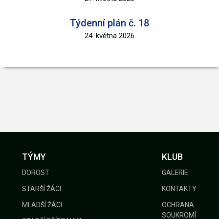
Týdenní plán č. 18
24. května 2026
TÝMY
KLUB
DOROST
GALERIE
STARŠÍ ŽÁCI
KONTAKTY
MLADŠÍ ŽÁCI
OCHRANA
SOUKROMÍ