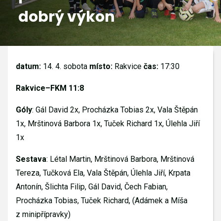
dobrý výkon
GALERIE
KONTAKTY
datum:
14. 4. sobota
místo:
Rakvice
čas:
17:30
Rakvice–FKM
11:8
Góly
: Gál David 2x, Procházka Tobias 2x, Vala Štěpán
1x, Mrštinová Barbora 1x, Tuček Richard 1x, Úlehla Jiří
1x
Sestava
: Létal Martin, Mrštinová Barbora, Mrštinová
Tereza, Tučková Ela, Vala Štěpán, Úlehla Jiří, Krpata
Antonín, Šlichta Filip, Gál David, Čech Fabian,
Procházka Tobias, Tuček Richard, (Adámek a Míša
z minipřípravky)