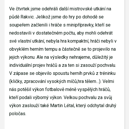
Ve čtvrtek jsme odehráli další mistrovské utkání na
půdě Rakvic. Jelikož jsme do hry po dohodě se
soupeřem začlenili i hráče s minipřípravky, kteří se
nedostavili v dostatečném počtu, aby mohli odehrát
své vlastní utkání, nebyla hra kompaktní, hráči nebyli v
obvyklém herním tempu a částečně se to projevilo na
jejich výkonu. Ale na výsledky nehrajeme, důležitý je
individuální projev hráčů a za ten si zasouží pochvalu.
V zápase se objevilo spoustu herníh prvků z tréninku
(kličky, zpracování vysokých míčů,hra tělem…). Velmi
nás potěšil výkon fotbalově méně vyspělých hráčů,
kteří podali výborný výkon. Velkou pochvalu za svůj
výkon zaslouží také Martin Létal, který odchytal druhý
poločas.