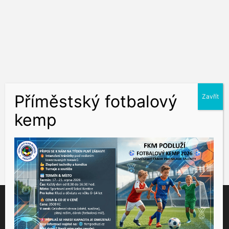
Tento web využívá soubory cookies ke správné funkčnosti a
analýze návštěvnosti. Souhlas k používání těchto dat nám
udělíte kliknutím na tlačítko "Přijmout".
Souhlas můžete odmítnout
zde
.