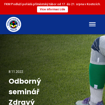
FKM Podluží pořádá příměstský tábor od 17. do 21. srpna v Kosticích.
Více informací zde
DOROST
ST. ŽÁCI
ML. ŽÁCI
8.11.2022
Odborný
ST. PŘÍPRAVKA
seminář
ML. PŘÍPRAVKA
Zdravý
MINI