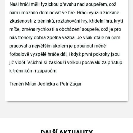
Naši hráči měli fyzickou převahu nad soupeřem, což
nám umožnilo dominovat ve hře. Hráči využili získané
zkušenosti z tréninků, roztahování hry, křídelní hra, krytí
míče, změna rychlosti a obcházení soupeře, což je pro
nás trenéry dobrá zpětná vazba. Je však stále na čem
pracovat a největším úkolem je posunout méně
fotbalově vyspělé hráče dál, i když první pokroky jsou
již vidět. Všichni si zaslouží velkou pochvalu za přístup
k tréninkům i zápasům.
Trenéři Milan Jedlička a Petr Zugar
DALŠÍ AKTUALITY