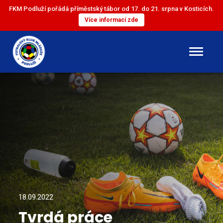
FKM Podluží pořádá příměstský tábor od 17. do 21. srpna v Kosticích.
Více informací zde
DOROST
ST. ŽÁCI
ML. ŽÁCI
ST. PŘÍPRAVKA
ML. PŘÍPRAVKA
18.09.2022
Tvrdá práce
MINI