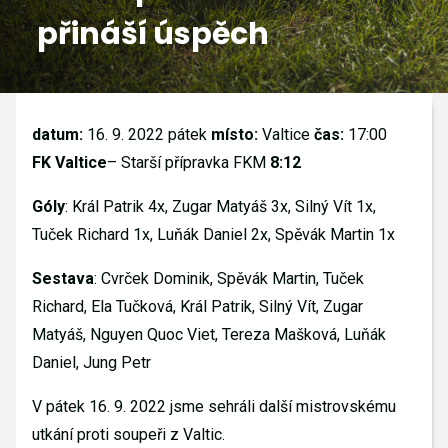
přináší úspěch
GALERIE
KONTAKTY
datum:
16. 9. 2022 pátek
místo:
Valtice
čas:
17:00
FK Valtice
– Starší přípravka FKM
8:12
Góly
: Král Patrik 4x, Zugar Matyáš 3x, Silný Vít 1x,
Tuček Richard 1x, Luňák Daniel 2x, Spěvák Martin 1x
Sestava
: Cvrček Dominik, Spěvák Martin, Tuček
Richard, Ela Tučková, Král Patrik, Silný Vít, Zugar
Matyáš, Nguyen Quoc Viet, Tereza Mašková, Luňák
Daniel, Jung Petr
V pátek 16. 9. 2022 jsme sehráli další mistrovskému
utkání proti soupeři z Valtic.