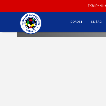
FKM Podluží
DOROST
ST. ŽÁCI