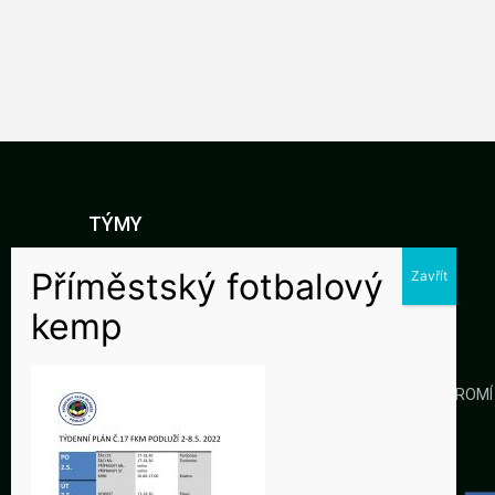
TÝMY
DOROST
STARŠÍ ŽÁCI
MLADŠÍ ŽÁCI
KLUB
GALERIE
KONTAKTY
OCHRANA SOUKROMÍ