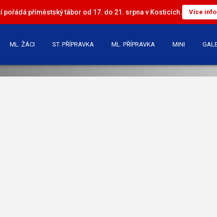
 pořádá příměstský tábor od 17. do 21. srpna v Kosticích.
Více inf
ML. ŽÁCI
ST. PŘÍPRAVKA
ML. PŘÍPRAVKA
MINI
GALE