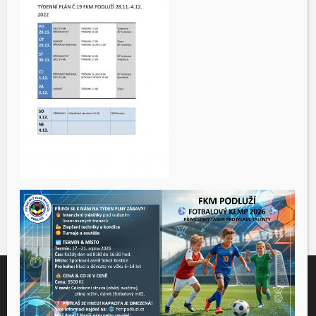
Tento web využívá soubory cookies ke správné funkčnosti a
analýze návštěvnosti. Souhlas k používání těchto dat nám
udělíte kliknutím na tlačítko "Přijmout".
Souhlas můžete odmítnout
zde
.