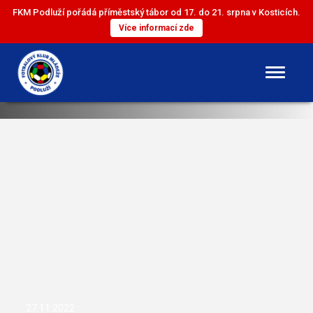
FKM Podluží pořádá příměstský tábor od 17. do 21. srpna v Kosticích.
Více informací zde
DOROST
ST. ŽÁCI
ML. ŽÁCI
ST. PŘÍPRAVKA
ML. PŘÍPRAVKA
27.11.2022
MINI