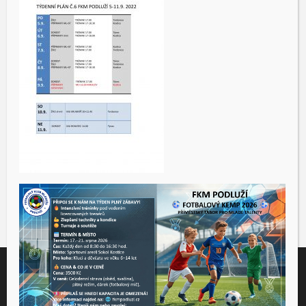
Tento web využívá soubory cookies ke správné funkčnosti a
analýze návštěvnosti. Souhlas k používání těchto dat nám
udělíte kliknutím na tlačítko "Přijmout".
Souhlas můžete odmítnout
zde
.