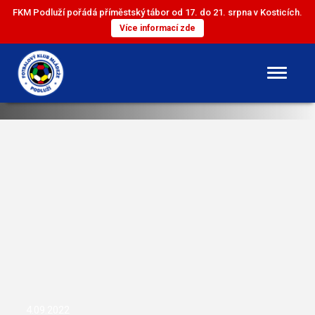
FKM Podluží pořádá příměstský tábor od 17. do 21. srpna v Kosticích.
Více informací zde
DOROST
ST. ŽÁCI
ML. ŽÁCI
ST. PŘÍPRAVKA
ML. PŘÍPRAVKA
4.09.2022
MINI