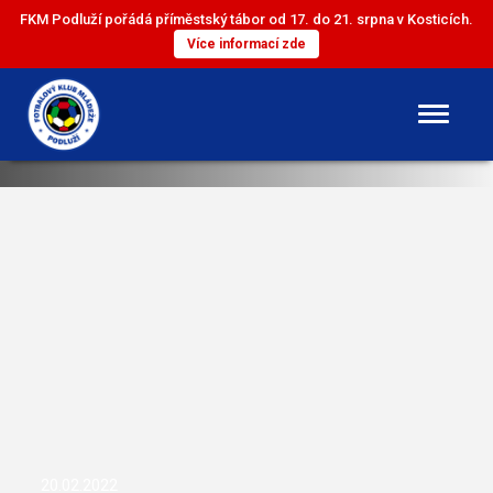
FKM Podluží pořádá příměstský tábor od 17. do 21. srpna v Kosticích.
Více informací zde
DOROST
ST. ŽÁCI
ML. ŽÁCI
ST. PŘÍPRAVKA
ML. PŘÍPRAVKA
20.02.2022
MINI