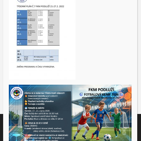
Tento web využívá soubory cookies ke správné funkčnosti a
analýze návštěvnosti. Souhlas k používání těchto dat nám
udělíte kliknutím na tlačítko "Přijmout".
Souhlas můžete odmítnout
zde
.