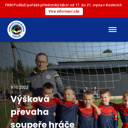
FKM Podluží pořádá příměstský tábor od 17. do 21. srpna v Kosticích.
Více informací zde
DOROST
ST. ŽÁCI
ML. ŽÁCI
9.10.2022
Výšková
ST. PŘÍPRAVKA
převaha
ML. PŘÍPRAVKA
soupeře hráče
MINI