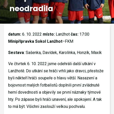
neodradila
GALERIE
KONTAKTY
datum:
6. 10. 2022
místo:
Lanžhot
čas:
17:00
Minipřípravka Sokol Lanžhot
–FKM
Sestava
: Sašenka, Davídek, Karolínka, Honzík, Maxík
Ve čtvrtek 6. 10. 2022 jsme odehráli další utkání v
Lanžhotě. Do utkání se hráči vrhli jako dravci, přestože
byli někteří hráči soupeře o hlavu větší. Nasazení a
bojovnost malých fotbalistů doplnili první zvládnuté
herní dovednosti a objevily se první náznaky týmové
hty. Po zápase byli hráči unavení, ale spokojení. A tak
to má být. Všichni zaslouží velkou pochvalu.