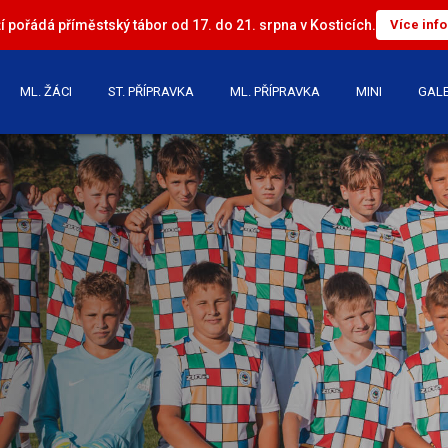
 pořádá příměstský tábor od 17. do 21. srpna v Kosticích.
Více inf
ML. ŽÁCI
ST. PŘÍPRAVKA
ML. PŘÍPRAVKA
MINI
GALE