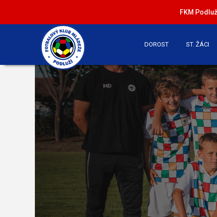
FKM Podluží
DOROST
ST. ŽÁCI