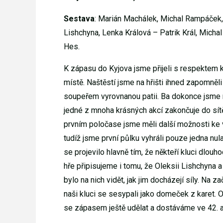
Sestava
: Marián Machálek, Michal Rampáček, 
Lishchyna, Lenka Králová – Patrik Král, Micha
Hes.
K zápasu do Kyjova jsme přijeli s respektem k
místě. Naštěstí jsme na hřišti ihned zapomněli
soupeřem vyrovnanou patii. Ba dokonce jsme mě
jedné z mnoha krásných akcí zakončuje do sítě
prvním poločase jsme měli další možnosti ke 
tudíž jsme první půlku vyhráli pouze jedna nula
se projevilo hlavně tím, že někteří kluci dlo
hře připisujeme i tomu, že Oleksii Lishchyna 
bylo na nich vidět, jak jim docházejí síly. N
naši kluci se sesypali jako domeček z karet. 
se zápasem ještě udělat a dostáváme ve 42. a 