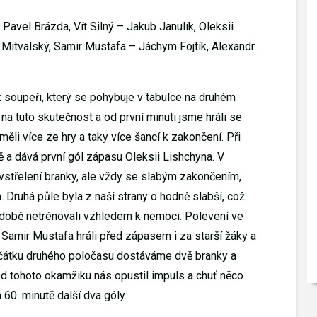
Pavel Brázda, Vít Silný – Jakub Janulík, Oleksii
l Mitvalský, Samir Mustafa – Jáchym Fojtík, Alexandr
 soupeři, který se pohybuje v tabulce na druhém
 na tuto skutečnost a od první minuti jsme hráli se
li více ze hry a taky více šancí k zakončení. Při
 a dává první gól zápasu Oleksii Lishchyna. V
vstřelení branky, ale vždy se slabým zakončením,
. Druhá půle byla z naší strany o hodně slabší, což
uhodobě netrénovali vzhledem k nemoci. Polevení ve
a Samir Mustafa hráli před zápasem i za starší žáky a
a začátku druhého poločasu dostáváme dvě branky a
Od tohoto okamžiku nás opustil impuls a chuť něco
60. minutě další dva góly.