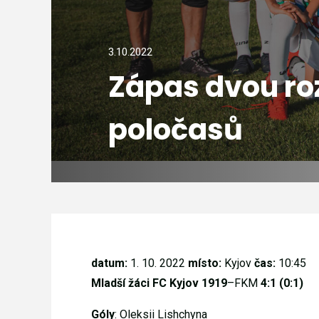
3.10.2022
Zápas dvou ro
poločasů
datum:
1. 10. 2022
místo:
Kyjov
čas:
10:45
Mladší žáci FC Kyjov 1919
–FKM
4:1 (0:1)
Góly
: Oleksii Lishchyna