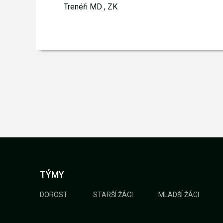
Trenéři MD , ZK
TÝMY
DOROST
STARŠÍ ŽÁCI
MLADŠÍ ŽÁCI