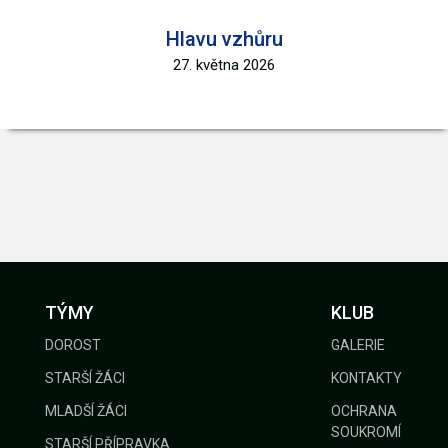
Hlavu vzhůru
27. května 2026
TÝMY
KLUB
DOROST
GALERIE
STARŠÍ ŽÁCI
KONTAKTY
MLADŠÍ ŽÁCI
OCHRANA
SOUKROMÍ
STARŠÍ PŘÍPRAVKA