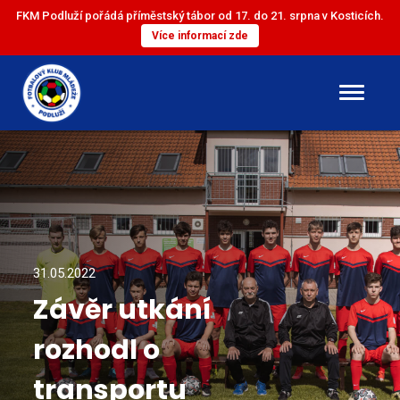
FKM Podluží pořádá příměstský tábor od 17. do 21. srpna v Kosticích.
Více informací zde
DOROST
ST. ŽÁCI
ML. ŽÁCI
31.05.2022
Závěr utkání
ST. PŘÍPRAVKA
rozhodl o
ML. PŘÍPRAVKA
transportu
MINI