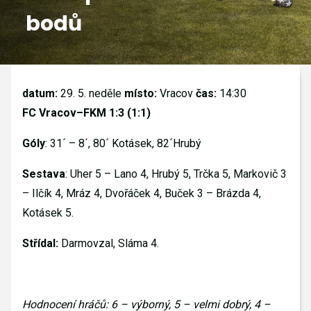
bodů
GALERIE
KONTAKTY
datum:
29. 5. neděle
místo:
Vracov
čas:
14:30
FC Vracov–FKM 1:3 (1:1)
Góly
: 31´ – 8´, 80´ Kotásek, 82´Hrubý
Sestava
: Uher 5 – Lano 4, Hrubý 5, Trčka 5, Markovič 3
– Ilčík 4, Mráz 4, Dvořáček 4, Buček 3 – Brázda 4,
Kotásek 5.
Střídal:
Darmovzal, Sláma 4.
Hodnocení hráčů: 6 – výborný, 5 – velmi dobrý, 4 –