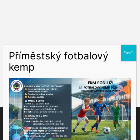
Tento web využívá soubory cookies ke správné funkčnosti a
analýze návštěvnosti. Souhlas k používání těchto dat nám
udělíte kliknutím na tlačítko "Přijmout".
Souhlas můžete odmítnout
zde
.