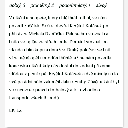
dobrý, 3 – průměrný, 2 – podprůměrný, 1 – slabý.
V utkání u soupeře, který chtěl hrát fotbal, se nám
povedl začátek. Skóre otevřel Kryštof Kotásek po
přihrávce Michala Dvořáčka. Pak se hra srovnala a
hrálo se spíše ve středu pole. Domácí srovnali po
standardním kopu a dorážce. Druhý poločas se hrál
více měně opět uprostřed hřiště, až se nám povedla
koncovka utkání, kdy nás dostal do vedení přízemní
střelou z první opět Kryštof Kotásek a dvě minuty na to
své parádní sólo zakončil Jakub Hrubý. Závěr utkání byl
v koncovce opravdu fotbalový a to rozhodlo o
transportu všech tří bodů.
LK, LZ