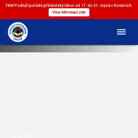
FKM Podluží pořádá příměstský tábor od 17. do 21. srpna v Kosticích.
Více informací zde
DOROST
ST. ŽÁCI
ML. ŽÁCI
ST. PŘÍPRAVKA
ML. PŘÍPRAVKA
27.05.2023
MINI