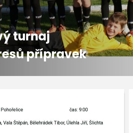
vý turnaj
resů přípravek
 Pohořelice
čas: 9:00
 Vala Štěpán, Bělehrádek Tibor, Úlehla Jiří, Šlichta