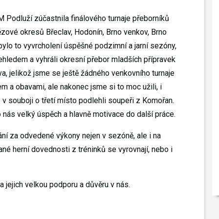
M Podluží zúčastnila finálového turnaje přeborníků
vítězové okresů Břeclav, Hodonín, Brno venkov, Brno
ylo to vyvrcholení úspěšné podzimní a jarní sezóny,
řehledem a vyhráli okresní přebor mladších přípravek
va, jelikož jsme se ještě žádného venkovního turnaje
m a obavami, ale nakonec jsme si to moc užili, i
 v souboji o třetí místo podlehli soupeři z Komořan.
o nás velký úspěch a hlavně motivace do další práce.
ní za odvedené výkony nejen v sezóně, ale i na
kané herní dovednosti z tréninků se vyrovnají, nebo i
 jejich velkou podporu a důvěru v nás.