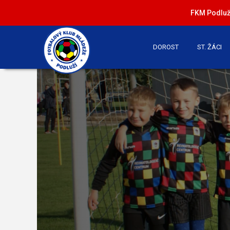
FKM Podluží
DOROST
ST. ŽÁCI