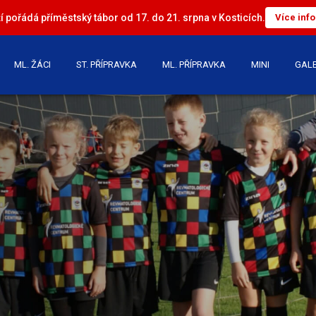
 pořádá příměstský tábor od 17. do 21. srpna v Kosticích.
Více inf
ML. ŽÁCI
ST. PŘÍPRAVKA
ML. PŘÍPRAVKA
MINI
GALE