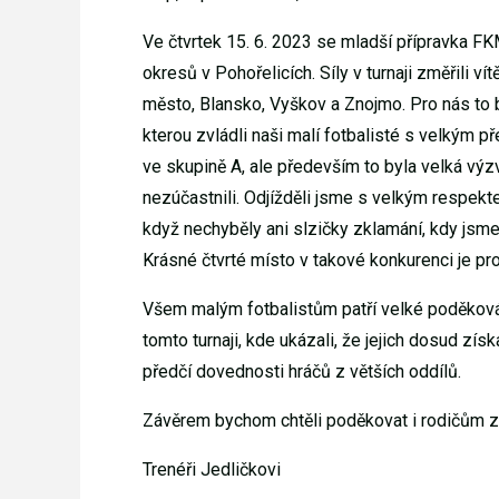
Ve čtvrtek 15. 6. 2023 se mladší přípravka FK
okresů v Pohořelicích. Síly v turnaji změřili 
město, Blansko, Vyškov a Znojmo. Pro nás to b
kterou zvládli naši malí fotbalisté s velkým p
ve skupině A, ale především to byla velká výz
nezúčastnili. Odjížděli jsme s velkým respekte
když nechyběly ani slzičky zklamání, kdy jsme
Krásné čtvrté místo v takové konkurenci je pr
Všem malým fotbalistům patří velké poděková
tomto turnaji, kde ukázali, že jejich dosud zís
předčí dovednosti hráčů z větších oddílů.
Závěrem bychom chtěli poděkovat i rodičům za
Trenéři Jedličkovi