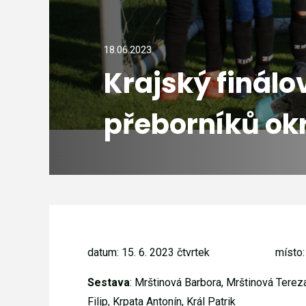
18.06.2023
Krajský finálo
přeborníků ok
datum: 15. 6. 2023 čtvrtek
místo:
Sestava
: Mrštinová Barbora, Mrštinová Tereza,
Filip, Krpata Antonín, Král Patrik