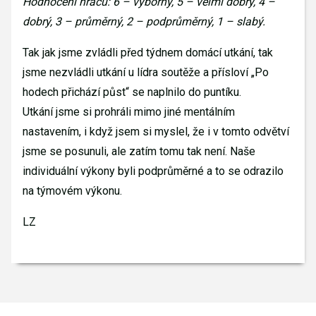
Hodnocení hráčů: 6 – výborný, 5 – velmi dobrý, 4 –
dobrý, 3 – průměrný, 2 – podprůměrný, 1 – slabý.
Tak jak jsme zvládli před týdnem domácí utkání, tak
jsme nezvládli utkání u lídra soutěže a přísloví „Po
hodech přichází půst“ se naplnilo do puntíku.
Utkání jsme si prohráli mimo jiné mentálním
nastavením, i když jsem si myslel, že i v tomto odvětví
jsme se posunuli, ale zatím tomu tak není. Naše
individuální výkony byli podprůměrné a to se odrazilo
na týmovém výkonu.
LZ