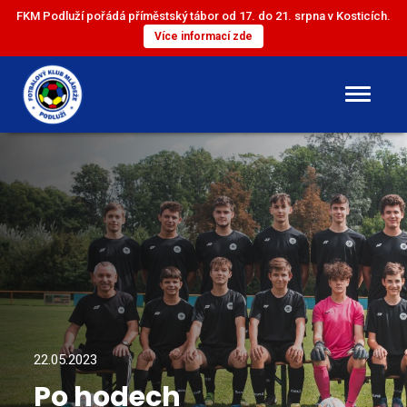
FKM Podluží pořádá příměstský tábor od 17. do 21. srpna v Kosticích.
Více informací zde
DOROST
ST. ŽÁCI
ML. ŽÁCI
ST. PŘÍPRAVKA
ML. PŘÍPRAVKA
22.05.2023
Po hodech
MINI