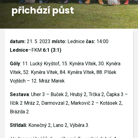
přichází půst
GALERIE
KONTAKTY
datum:
21. 5. 2023
místo:
Lednice
čas:
14:00
Lednice
–FKM
6:1 (3:1)
Góly
: 11. Lucký Kryštof, 15. Kyněra Vítek, 30. Kyněra
Vítek, 52. Kyněra Vítek, 84. Kyněra Vítek, 88. Plšek
Vojtěch – 12. Mráz Marek
Sestava
: Uher 3 – Buček 2, Hrubý 2, Trčka 2, Čapka 3 –
Ilčík 2 Mráz 2, Darmovzal 2, Markovič 2 – Kotásek 2,
Brázda 2.
Střídali:
Konečný 2, Lano 2, Výběra 3.