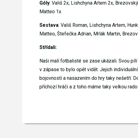
Góly
: Vališ 2x, Lishchyna Artem 2x, Brezovský
Matteo 1x
Sestava
: Vališ Roman, Lishchyna Artem, Hunk
Matteo, Štefečka Adrian, Mrlák Martin, Brezo
Střídali:
Naši malí fotbalisté se zase ukázali. Svou pílí
v zápase to bylo opět vidět. Jejich individuál
bojovností a nasazením do hry taky nešetří. D
příchozí hráči a z toho máme taky velkou rados