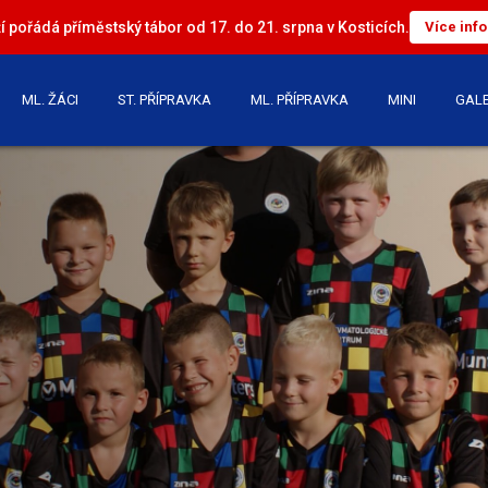
 pořádá příměstský tábor od 17. do 21. srpna v Kosticích.
Více inf
ML. ŽÁCI
ST. PŘÍPRAVKA
ML. PŘÍPRAVKA
MINI
GALE