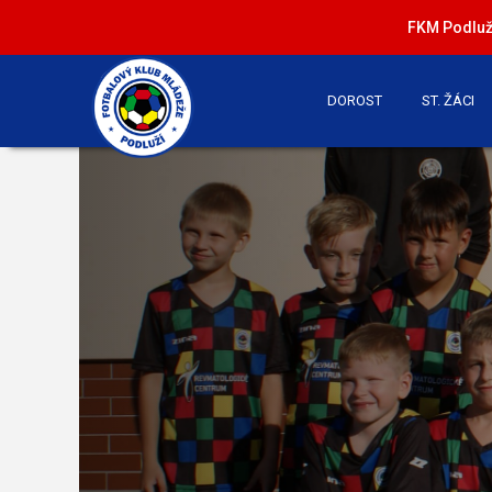
FKM Podluží
DOROST
ST. ŽÁCI