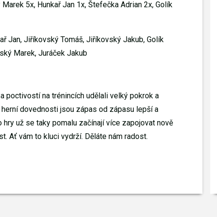
 Marek 5x, Hunkař Jan 1x, Štefečka Adrian 2x, Golík
ař Jan, Jiříkovský Tomáš, Jiříkovský Jakub, Golík
vský Marek, Juráček Jakub
 a poctivostí na trénincích udělali velký pokrok a
ní herní dovednosti jsou zápas od zápasu lepší a
o hry už se taky pomalu začínají více zapojovat nově
t. Ať vám to kluci vydrží. Děláte nám radost.