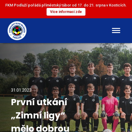
FKM Podluží pořádá příměstský tábor od 17. do 21. srpna v Kosticích.
Více informací zde
DOROST
ST. ŽÁCI
ML. ŽÁCI
31.01.2023
První utkání
ST. PŘÍPRAVKA
„Zimní ligy“
ML. PŘÍPRAVKA
mělo dobrou
MINI