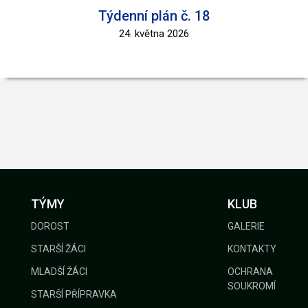
Týdenní plán č. 18
24. května 2026
TÝMY
KLUB
DOROST
GALERIE
STARŠÍ ŽÁCI
KONTAKTY
MLADŠÍ ŽÁCI
OCHRANA
SOUKROMÍ
STARŠÍ PŘÍPRAVKA