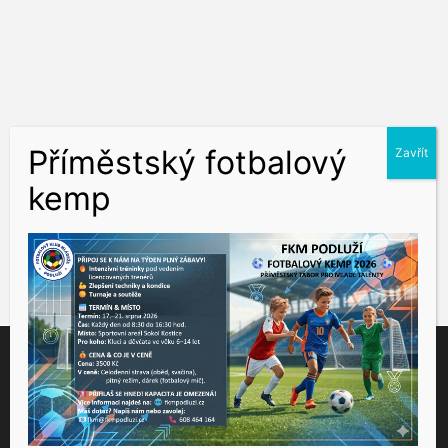
Tento web využívá soubory cookies ke správné funkčnosti a
analýze návštěvnosti. Souhlas k používání těchto dat nám
udělíte kliknutím na tlačítko "Přijmout".
Souhlas můžete odmítnout
zde
.
Přijmout
Nastavení