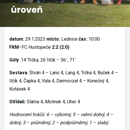
úroveň
GALERIE
KONTAKTY
datum:
29.1.2023
místo:
Lednice
čas:
10:00
FKM
–FC Hustopeče
2:2 (2:0)
Góly
: 14´Trčka, 26´Ilčík – 56´, 71´
Sestava
: Štván 4 – Lano 4, Lang 4, Trčka 4, Buček 4 –
Ilčík 4, Čapka 4, Vala 4, Darmovzal 4 – Konečný 4,
Kotásek 4
Střídali:
Sláma 4, Molinek 4, Uher 4
Hodnocení hráčů: 6 – výborný, 5 – velmi dobrý, 4 –
dobrý, 3 – průměrný, 2 – podprůměrný, 1 – slabý.