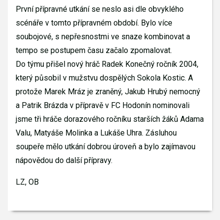
První přípravné utkání se neslo asi dle obvyklého
scénáře v tomto přípravném období. Bylo více
soubojové, s nepřesnostmi ve snaze kombinovat a
tempo se postupem času začalo zpomalovat.
Do týmu přišel nový hráč Radek Konečný ročník 2004,
který působil v mužstvu dospělých Sokola Kostic. A
protože Marek Mráz je zraněný, Jakub Hrubý nemocný
a Patrik Brázda v přípravě v FC Hodonín nominovali
jsme tři hráče dorazového ročníku starších žáků Adama
Valu, Matyáše Molinka a Lukáše Uhra. Zásluhou
soupeře mělo utkání dobrou úroveň a bylo zajímavou
nápovědou do další přípravy.
LZ, OB