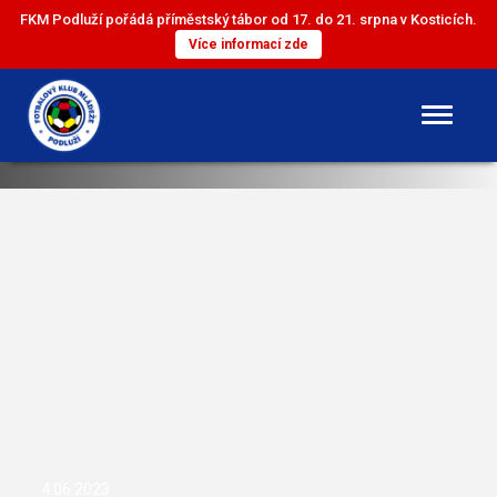
FKM Podluží pořádá příměstský tábor od 17. do 21. srpna v Kosticích.
Více informací zde
DOROST
ST. ŽÁCI
ML. ŽÁCI
ST. PŘÍPRAVKA
ML. PŘÍPRAVKA
4.06.2023
MINI