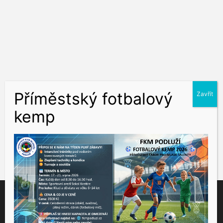
Tento web využívá soubory cookies ke správné funkčnosti a
analýze návštěvnosti. Souhlas k používání těchto dat nám
udělíte kliknutím na tlačítko "Přijmout".
Souhlas můžete odmítnout
zde
.