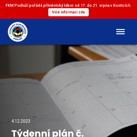
FKM Podluží pořádá příměstský tábor od 17. do 21. srpna v Kosticích.
Více informací zde
DOROST
ST. ŽÁCI
ML. ŽÁCI
ST. PŘÍPRAVKA
ML. PŘÍPRAVKA
4.12.2023
Týdenní plán č.
MINI