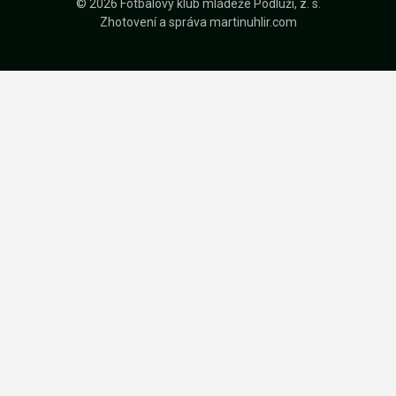
© 2026 Fotbalový klub mládeže Podluží, z. s.
Zhotovení a správa
martinuhlir.com