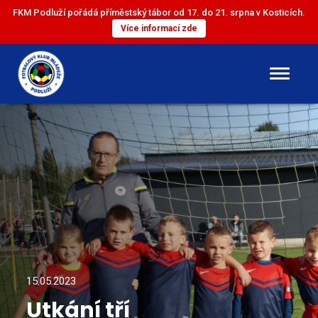
FKM Podluží pořádá příměstský tábor od 17. do 21. srpna v Kosticích.
Více informací zde
DOROST
ST. ŽÁCI
ML. ŽÁCI
ST. PŘÍPRAVKA
ML. PŘÍPRAVKA
15.05.2023
Utkání tří
MINI