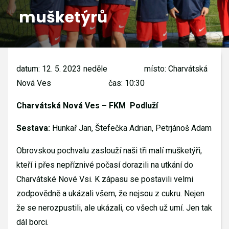
mušketýrů
GALERIE
KONTAKTY
datum: 12. 5. 2023 neděle
místo: Charvátská
Nová Ves
čas: 10:30
Charvátská Nová Ves – FKM
Podluží
Sestava:
Hunkař Jan, Štefečka Adrian, Petrjánoš Adam
Obrovskou pochvalu zaslouží naši tři malí mušketýři,
kteří i přes nepříznivé počasí dorazili na utkání do
Charvátské Nové Vsi. K zápasu se postavili velmi
zodpovědně a ukázali všem, že nejsou z cukru. Nejen
že se nerozpustili, ale ukázali, co všech už umí. Jen tak
dál borci.