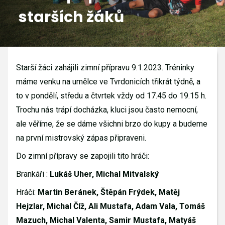
starších žáků
GALERIE
KONTAKTY
Starší žáci zahájili zimní přípravu 9.1.2023. Tréninky
máme venku na umělce ve Tvrdonicích třikrát týdně, a
to v pondělí, středu a čtvrtek vždy od 17.45 do 19.15 h.
Trochu nás trápí docházka, kluci jsou často nemocní,
ale věříme, že se dáme všichni brzo do kupy a budeme
na první mistrovský zápas připraveni.
Do zimní přípravy se zapojili tito hráči:
Brankáři :
Lukáš Uher, Michal Mitvalský
Hráči:
Martin Beránek, Štěpán Frýdek, Matěj
Hejzlar, Michal Číž, Ali Mustafa, Adam Vala, Tomáš
Mazuch, Michal Valenta, Samir Mustafa, Matyáš