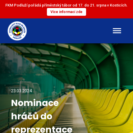
FKM Podluží pořádá příměstský tábor od 17. do 21. srpna v Kosticích.
Více informací zde
DOROST
ST. ŽÁCI
ML. ŽÁCI
23.03.2024
Nominace
ST. PŘÍPRAVKA
hráčů do
ML. PŘÍPRAVKA
reprezentace
MINI