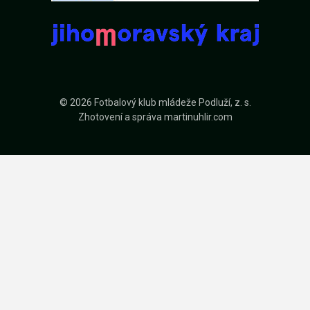
© 2026 Fotbalový klub mládeže Podluží, z. s.
Zhotovení a správa
martinuhlir.com