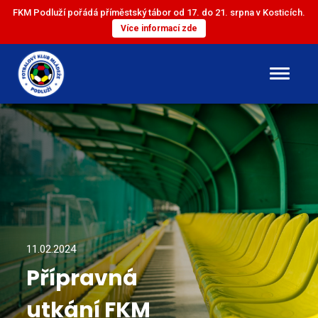
FKM Podluží pořádá příměstský tábor od 17. do 21. srpna v Kosticích.
Více informací zde
DOROST
ST. ŽÁCI
ML. ŽÁCI
ST. PŘÍPRAVKA
11.02.2024
Přípravná
ML. PŘÍPRAVKA
utkání FKM
MINI