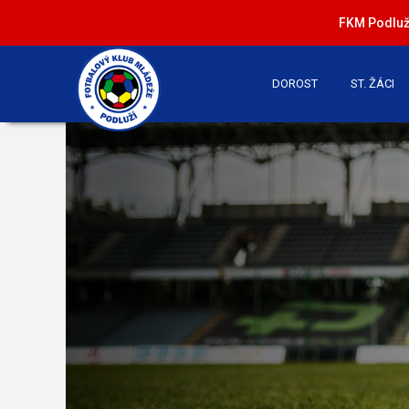
FKM Podluží
DOROST
ST. ŽÁCI