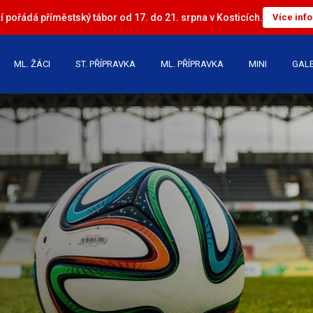
 pořádá příměstský tábor od 17. do 21. srpna v Kosticích.
Více inf
ML. ŽÁCI
ST. PŘÍPRAVKA
ML. PŘÍPRAVKA
MINI
GALE