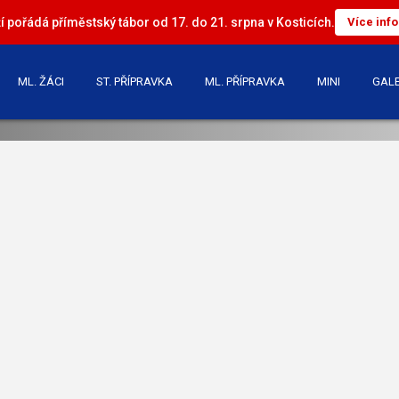
 pořádá příměstský tábor od 17. do 21. srpna v Kosticích.
Více inf
ML. ŽÁCI
ST. PŘÍPRAVKA
ML. PŘÍPRAVKA
MINI
GALE