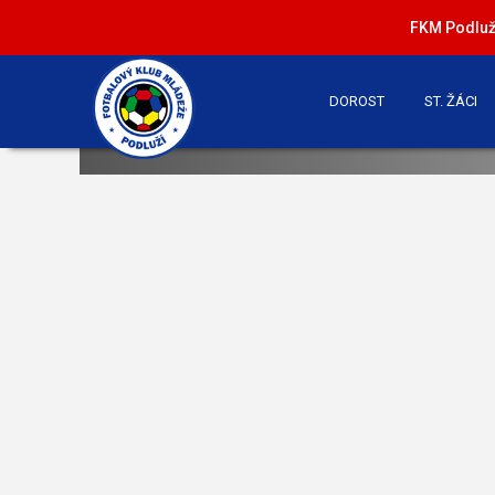
FKM Podluží
DOROST
ST. ŽÁCI