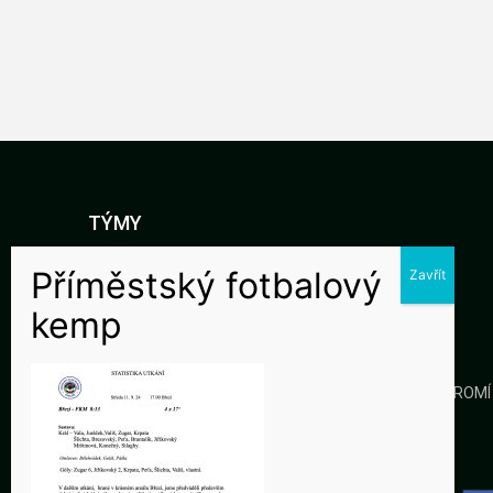
TÝMY
DOROST
STARŠÍ ŽÁCI
MLADŠÍ ŽÁCI
KLUB
GALERIE
KONTAKTY
OCHRANA SOUKROMÍ