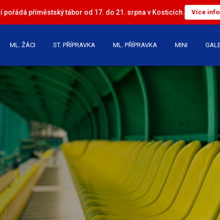
 pořádá příměstský tábor od 17. do 21. srpna v Kosticích.
Více inf
ML. ŽÁCI
ST. PŘÍPRAVKA
ML. PŘÍPRAVKA
MINI
GALE