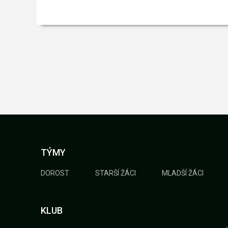
TÝMY
DOROST
STARŠÍ ŽÁCI
MLADŠÍ ŽÁCI
KLUB