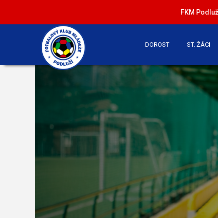
FKM Podluží
DOROST
ST. ŽÁCI