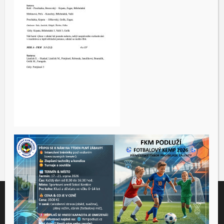
Tento web využívá soubory cookies ke správné funkčnosti a
analýze návštěvnosti. Souhlas k používání těchto dat nám
udělíte kliknutím na tlačítko "Přijmout".
Souhlas můžete odmítnout
zde
.