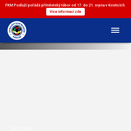
FKM Podluží pořádá příměstský tábor od 17. do 21. srpna v Kosticích.
Více informací zde
DOROST
ST. ŽÁCI
ML. ŽÁCI
ST. PŘÍPRAVKA
ML. PŘÍPRAVKA
28.10.2024
MINI