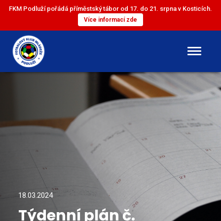
FKM Podluží pořádá příměstský tábor od 17. do 21. srpna v Kosticích.
Více informací zde
DOROST
ST. ŽÁCI
ML. ŽÁCI
ST. PŘÍPRAVKA
ML. PŘÍPRAVKA
18.03.2024
Týdenní plán č.
MINI