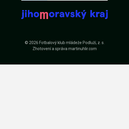
© 2026 Fotbalový klub mládeže Podluží, z. s.
Zhotovení a správa
martinuhlir.com