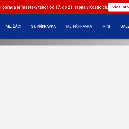
 pořádá příměstský tábor od 17. do 21. srpna v Kosticích.
Více inf
ML. ŽÁCI
ST. PŘÍPRAVKA
ML. PŘÍPRAVKA
MINI
GALE