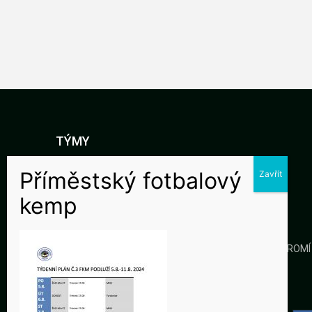
TÝMY
DOROST
STARŠÍ ŽÁCI
MLADŠÍ ŽÁCI
KLUB
GALERIE
KONTAKTY
OCHRANA SOUKROMÍ