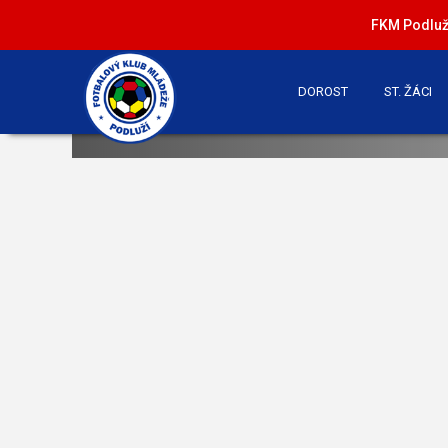
FKM Podluží
DOROST
ST. ŽÁCI