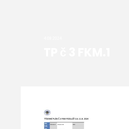
4.08.2024
TP č 3 FKM.1