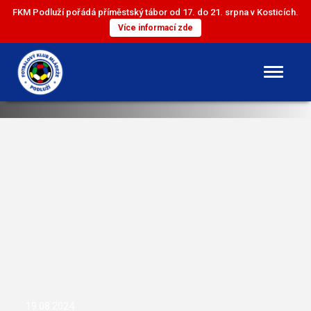
FKM Podluží pořádá příměstský tábor od 17. do 21. srpna v Kosticích.
Více informací zde
DOROST
ST. ŽÁCI
ML. ŽÁCI
ST. PŘÍPRAVKA
ML. PŘÍPRAVKA
19.08.2024
MINI