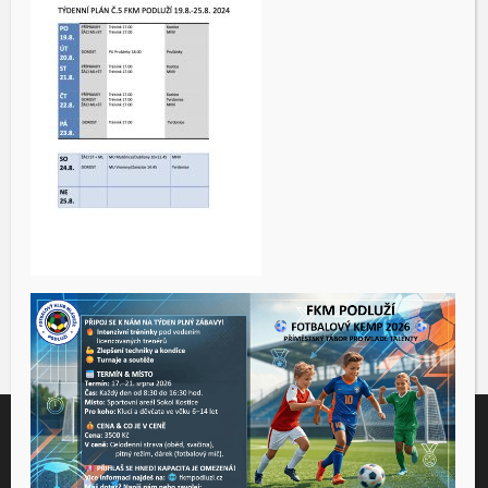
Tento web využívá soubory cookies ke správné funkčnosti a
analýze návštěvnosti. Souhlas k používání těchto dat nám
udělíte kliknutím na tlačítko "Přijmout".
Souhlas můžete odmítnout
zde
.