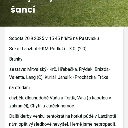
šancí
GALERIE
KONTAKTY
Sobota 20.9.2025 v 15.45 hřiště na Pastvisku
Sokol Lanžhot-FKM Podluží 3:0 (2:0)
Branky:
sestava: Mitvalský- Krč, Hřebačka, Frýdek, Brázda-
Valenta, Lang (C), Kuriál, Janulík -Procházka, Trčka
na střídání:
chyběli: dlouhodobě Váňa a Fojtík, Vala (s kapelou v
zahraničí), Chytil a Jurček nemoc
Další derby venku, tentokrát na horké půdě v Lanžhotě
nám opět výsledkově nevyšel. Herně jsme nepropadli,