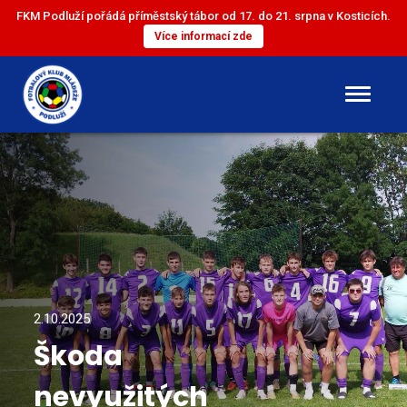
FKM Podluží pořádá příměstský tábor od 17. do 21. srpna v Kosticích.
Více informací zde
DOROST
ST. ŽÁCI
ML. ŽÁCI
ST. PŘÍPRAVKA
2.10.2025
Škoda
ML. PŘÍPRAVKA
nevyužitých
MINI