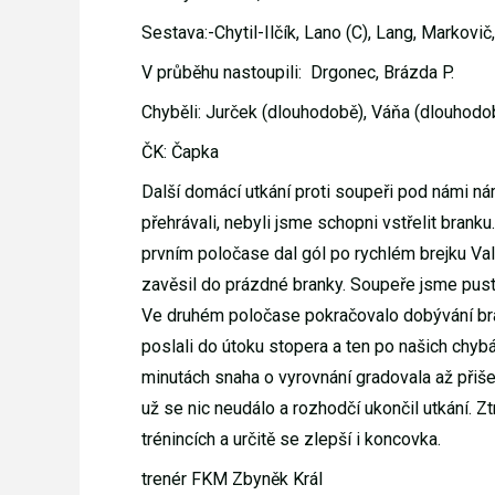
Sestava:-Chytil-Ilčík, Lano (C), Lang, Markovič,
V průběhu nastoupili: Drgonec, Brázda P.
Chyběli: Jurček (dlouhodobě), Váňa (dlouhodo
ČK: Čapka
Další domácí utkání proti soupeři pod námi n
přehrávali, nebyli jsme schopni vstřelit bran
prvním poločase dal gól po rychlém brejku Valen
zavěsil do prázdné branky. Soupeře jsme pusti
Ve druhém poločase pokračovalo dobývání bra
poslali do útoku stopera a ten po našich chyb
minutách snaha o vyrovnání gradovala až přiše
už se nic neudálo a rozhodčí ukončil utkání. 
trénincích a určitě se zlepší i koncovka.
trenér FKM Zbyněk Král