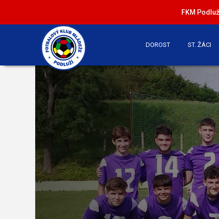
FKM Podluží
DOROST
ST. ŽÁCI