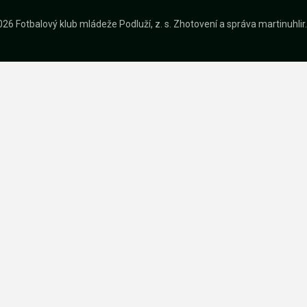
26 Fotbalový klub mládeže Podluží, z. s.
Zhotovení a správa
martinuhli