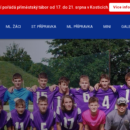
 pořádá příměstský tábor od 17. do 21. srpna v Kosticích.
Více inf
ML. ŽÁCI
ST. PŘÍPRAVKA
ML. PŘÍPRAVKA
MINI
GALE