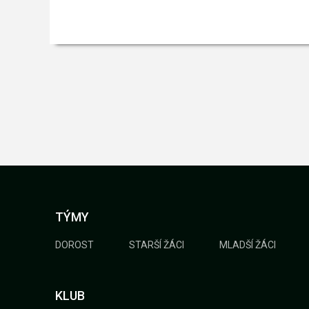
TÝMY
DOROST
STARŠÍ ŽÁCI
MLADŠÍ ŽÁCI
KLUB