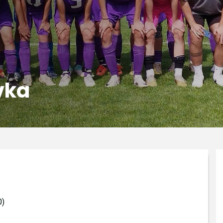
vka
0)