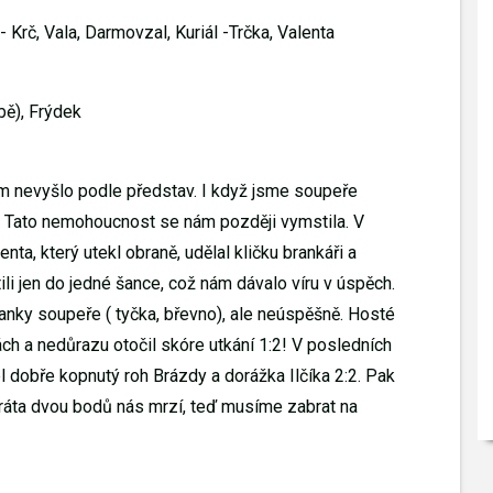
- Krč, Vala, Darmovzal, Kuriál -Trčka, Valenta
bě), Frýdek
ám nevyšlo podle představ. I když jsme soupeře
ku. Tato nemohoucnost se nám později vymstila. V
ta, který utekl obraně, udělal kličku brankáři a
li jen do jedné šance, což nám dávalo víru v úspěch.
nky soupeře ( tyčka, břevno), ale neúspěšně. Hosté
ách a nedůrazu otočil skóre utkání 1:2! V posledních
l dobře kopnutý roh Brázdy a dorážka Ilčíka 2:2. Pak
Ztráta dvou bodů nás mrzí, teď musíme zabrat na