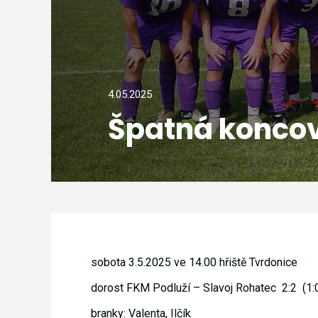
4.05.2025
Špatná konco
sobota 3.5.2025 ve 14.00 hřiště Tvrdonice
dorost FKM Podluží – Slavoj Rohatec 2:2 (1:
branky: Valenta, Ilčík