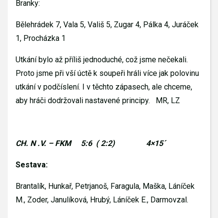
Branky:
Bělehrádek 7, Vala 5, Vališ 5, Zugar 4, Pálka 4, Juráček
1, Procházka 1
Utkání bylo až příliš jednoduché, což jsme nečekali.
Proto jsme při vší úctě k soupeři hráli více jak polovinu
utkání v podčíslení. I v těchto zápasech, ale chceme,
aby hráči dodržovali nastavené principy.
MR, LZ
CH. N .V. – FKM
5:6
( 2:2)
4×15´
Sestava:
Brantalík, Hunkař, Petrjanoš, Faragula, Maška, Láníček
M., Zoder, Janulíková, Hrubý, Láníček E., Darmovzal.