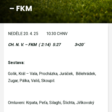
– FKM
GALERIE
KONTAKTY
NEDĚLE 20. 4. 25
10.30 CHNV
CH. N. V. – FKM
( 2:14)
5:27
3×20´
Sestava:
Golik, Král – Vala, Procházka, Juráček,
Bělehrádek,
Zugar, Pálka, Vališ, Skoupil.
Omluveni: Krpata, Peťa, Silaghi, Šlichta, Jiříkovský