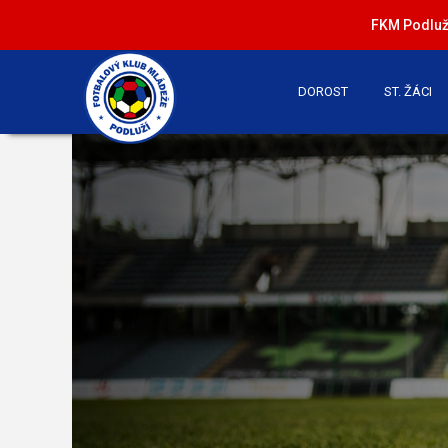
FKM Podluží
DOROST
ST. ŽÁCI