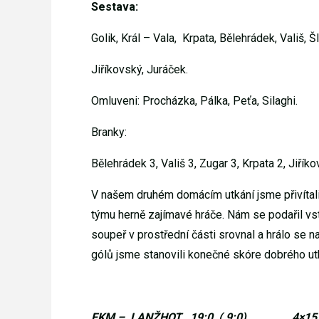
Sestava:
Golik, Král – Vala,
Krpata, Bělehrádek, Vališ, Šl
Jiříkovský, Juráček.
Omluveni: Procházka, Pálka, Peťa, Silaghi.
Branky:
Bělehrádek 3, Vališ 3, Zugar 3, Krpata 2, Jiříkov
V našem druhém domácím utkání jsme přivítal
týmu herně zajímavé hráče. Nám se podařil vst
soupeř v prostřední části srovnal a hrálo se n
gólů jsme stanovili konečné skóre dobrého ut
FKM –
LANŽHOT
19:0
( 9:0)
4×15