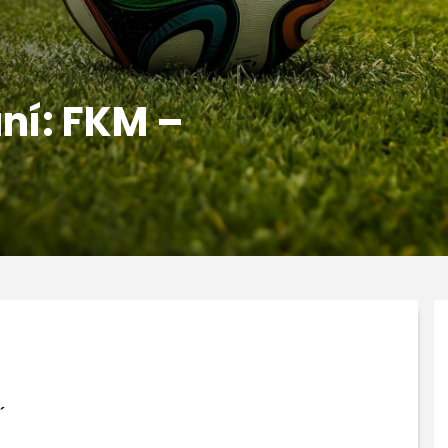
ání: FKM –
´