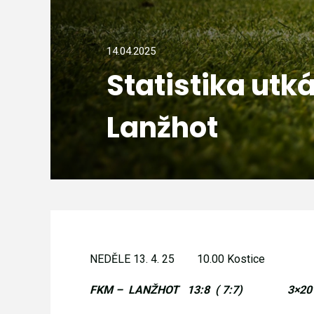
14.04.2025
Statistika utk
Lanžhot
NEDĚLE 13. 4. 25
10.00 Kostice
FKM –
LANŽHOT
13:8
( 7:7)
3×20