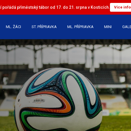
 pořádá příměstský tábor od 17. do 21. srpna v Kosticích.
Více inf
ML. ŽÁCI
ST. PŘÍPRAVKA
ML. PŘÍPRAVKA
MINI
GALE