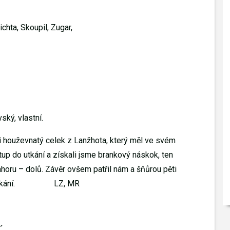
ichta, Skoupil, Zugar,
ský, vlastní.
i houževnatý celek z Lanžhota, který měl ve svém
up do utkání a získali jsme brankový náskok, ten
ahoru – dolů. Závěr ovšem patřil nám a šňůrou pěti
kání.
LZ, MR
´