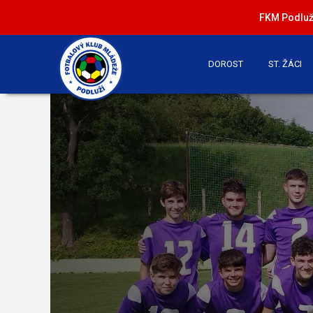
FKM Podluží
DOROST
ST. ŽÁCI