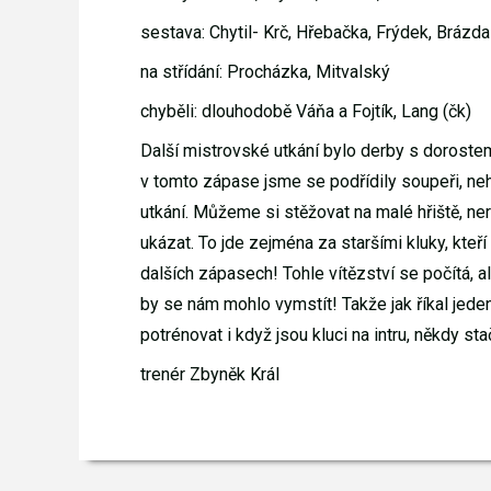
sestava: Chytil- Krč, Hřebačka, Frýdek, Brázda- 
na střídání: Procházka, Mitvalský
chyběli: dlouhodobě Váňa a Fojtík, Lang (čk)
Další mistrovské utkání bylo derby s dorostem 
v tomto zápase jsme se podřídily soupeři, neh
utkání. Můžeme si stěžovat na malé hřiště, n
ukázat. To jde zejména za staršími kluky, kteř
dalších zápasech! Tohle vítězství se počítá, a
by se nám mohlo vymstít! Takže jak říkal jeden
potrénovat i když jsou kluci na intru, někdy stač
trenér Zbyněk Král