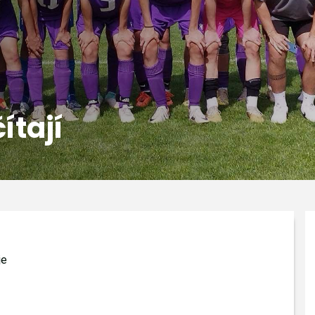
ítají
je