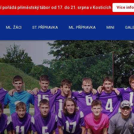
 pořádá příměstský tábor od 17. do 21. srpna v Kosticích.
Více inf
ML. ŽÁCI
ST. PŘÍPRAVKA
ML. PŘÍPRAVKA
MINI
GALE