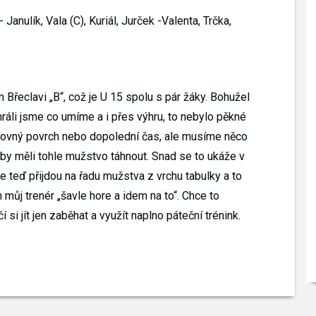
Janulík, Vala (C), Kuriál, Jurček -Valenta, Trčka,
Břeclavi „B“, což je U 15 spolu s pár žáky. Bohužel
ráli jsme co umíme a i přes výhru, to nebylo pěkné
erovný povrch nebo dopolední čas, ale musíme něco
í by měli tohle mužstvo táhnout. Snad se to ukáže v
le teď přijdou na řadu mužstva z vrchu tabulky a to
 můj trenér „šavle hore a idem na to“. Chce to
í si jít jen zaběhat a využít naplno páteční trénink.