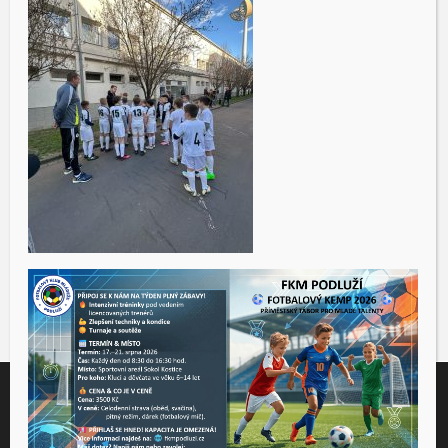
Tento web využívá soubory cookies ke správné funkčnosti a
analýze návštěvnosti. Souhlas k používání těchto dat nám
udělíte kliknutím na tlačítko "Přijmout".
Souhlas můžete odmítnout
zde
.