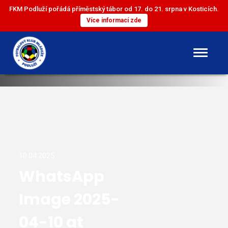
FKM Podluží pořádá příměstský tábor od 17. do 21. srpna v Kosticích.
Více informací zde
DOROST
ST. ŽÁCI
ML. ŽÁCI
10.04.2025
WhatsApp
ST. PŘÍPRAVKA
Image 2025-
ML. PŘÍPRAVKA
04-10 at
MINI