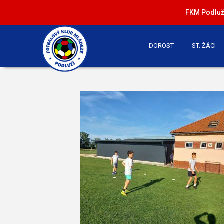
FKM Podluží
DOROST
ST. ŽÁCI