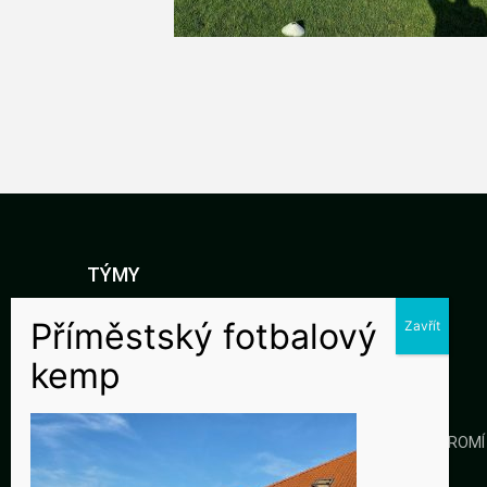
TÝMY
DOROST
STARŠÍ ŽÁCI
MLADŠÍ ŽÁCI
KLUB
GALERIE
KONTAKTY
OCHRANA SOUKROMÍ