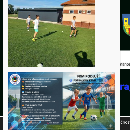
Tento web využívá soubory cookies ke správné funkčnosti 
© 20
na tlačítko "Přijmout".