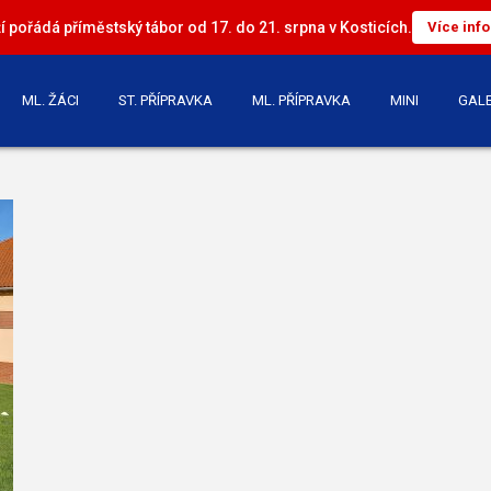
 pořádá příměstský tábor od 17. do 21. srpna v Kosticích.
Více inf
ML. ŽÁCI
ST. PŘÍPRAVKA
ML. PŘÍPRAVKA
MINI
GALE