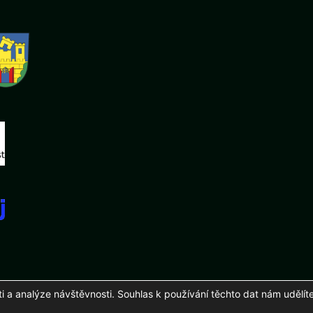
a analýze návštěvnosti. Souhlas k používání těchto dat nám udělíte
26 Fotbalový klub mládeže Podluží, z. s.
Zhotovení a správa
martinuhli