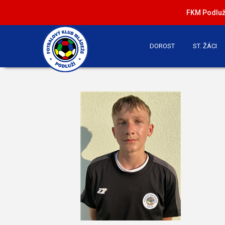
FKM Podluží
DOROST
ST. ŽÁCI