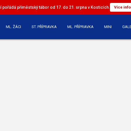
 pořádá příměstský tábor od 17. do 21. srpna v Kosticích.
Více inf
ML. ŽÁCI
ST. PŘÍPRAVKA
ML. PŘÍPRAVKA
MINI
GALE