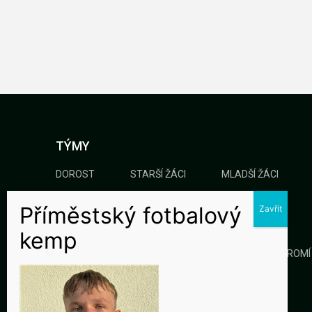
TÝMY
DOROST
STARŠÍ ŽÁCI
MLADŠÍ ŽÁCI
KLUB
GALERIE
KONTAKTY
OCHRANA SOUKROMÍ