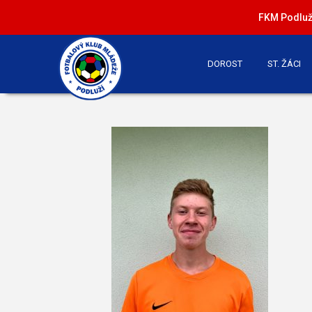
FKM Podluží
DOROST
ST. ŽÁCI