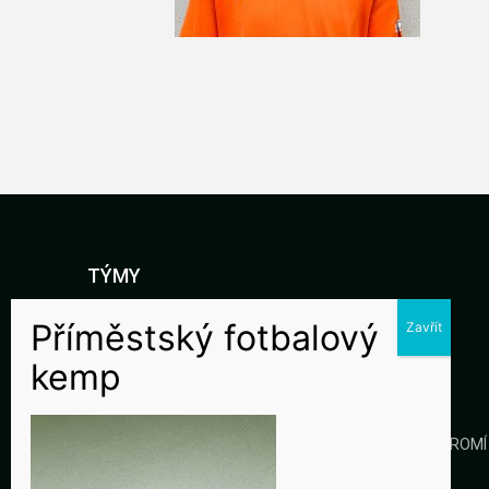
TÝMY
DOROST
STARŠÍ ŽÁCI
MLADŠÍ ŽÁCI
KLUB
GALERIE
KONTAKTY
OCHRANA SOUKROMÍ