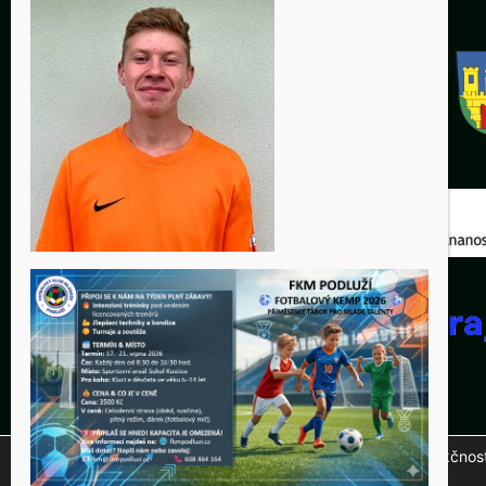
Tento web využívá soubory cookies ke správné funkčnosti 
© 20
na tlačítko "Přijmout".