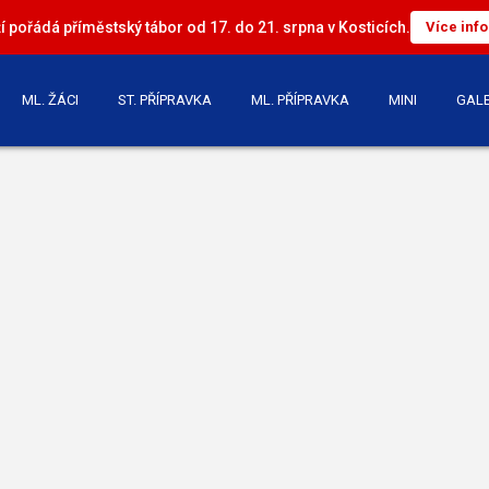
 pořádá příměstský tábor od 17. do 21. srpna v Kosticích.
Více inf
ML. ŽÁCI
ST. PŘÍPRAVKA
ML. PŘÍPRAVKA
MINI
GALE