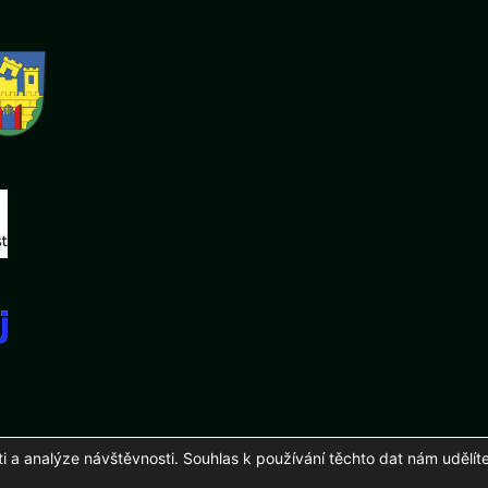
a analýze návštěvnosti. Souhlas k používání těchto dat nám udělíte
26 Fotbalový klub mládeže Podluží, z. s.
Zhotovení a správa
martinuhli