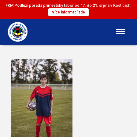
FKM Podluží pořádá příměstský tábor od 17. do 21. srpna v Kosticích.
Více informací zde
DOROST
ST. ŽÁCI
ML. ŽÁCI
ST. PŘÍPRAVKA
ML. PŘÍPRAVKA
MINI